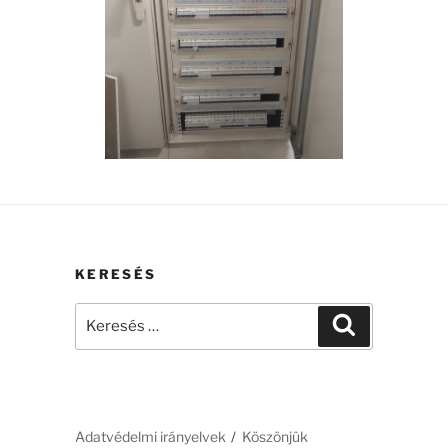
KERESÉS
Keresés
Keresés
a
következő
kifejezésre:
Adatvédelmi irányelvek
Köszönjük