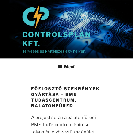
Tartalomhoz
CONTROLSPLAN
KFT.
Tervezés és kivitelezés egy helyen.
Menü
FŐELOSZTÓ SZEKRÉNYEK
GYÁRTÁSA – BME
TUDÁSCENTRUM,
BALATONFÜRED
A projekt során a balatonfüredi
BME Tudáscentrum építése
folyamán elvégeztük az épület