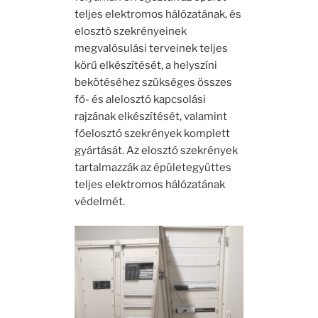
teljes elektromos hálózatának, és
elosztó szekrényeinek
megvalósulási terveinek teljes
körű elkészítését, a helyszíni
bekötéséhez szükséges összes
fő- és alelosztó kapcsolási
rajzának elkészítését, valamint
főelosztó szekrények komplett
gyártását. Az elosztó szekrények
tartalmazzák az épületegyüttes
teljes elektromos hálózatának
védelmét.