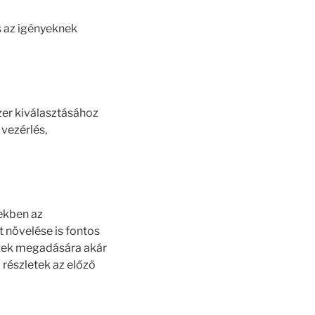
s az igényeknek
zer kiválasztásához
 vezérlés,
tekben az
 növelése is fontos
tékek megadására akár
i részletek az előző