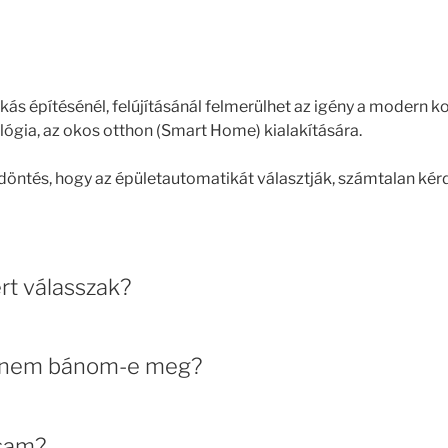
akás építésénél, felújításánál felmerülhet az igény a modern 
lógia, az okos otthon (Smart Home) kialakítására.
döntés, hogy az épületautomatikát választják, számtalan ké
rt válasszak?
s nem bánom-e meg?
ssam?