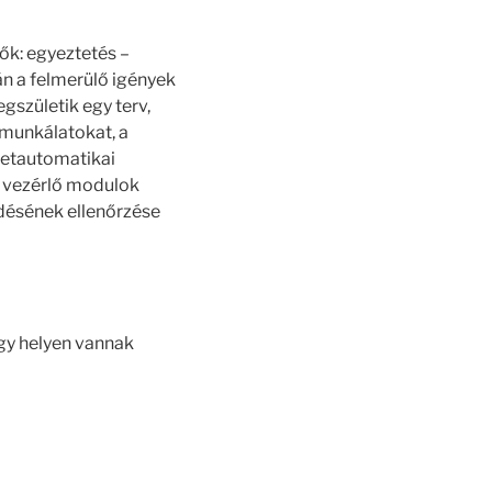
ők: egyeztetés –
án a felmerülő igények
gszületik egy terv,
i munkálatokat, a
ületautomatikai
a vezérlő modulok
ödésének ellenőrzése
egy helyen vannak