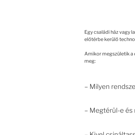
Egy családi ház vagy l
előtérbe kerülő techno
Amikor megszületik a 
meg:
– Milyen rendsze
– Megtérül-e é
– Kivel csinálta