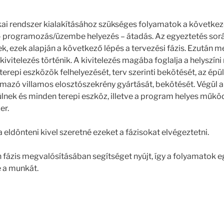
kai rendszer kialakításához szükséges folyamatok a következ
 – programozás/üzembe helyezés – átadás. Az egyeztetés sor
, ezek alapján a következő lépés a tervezési fázis. Ezután me
ivitelezés történik. A kivitelezés magába foglalja a helyszín
terepi eszközök felhelyezését, terv szerinti bekötését, az ép
lmazó villamos elosztószekrény gyártását, bekötését. Végül 
lnek és minden terepi eszköz, illetve a program helyes műk
er.
 eldönteni kivel szeretné ezeket a fázisokat elvégeztetni.
fázis megvalósításában segítséget nyújt, így a folyamatok 
 a munkát.