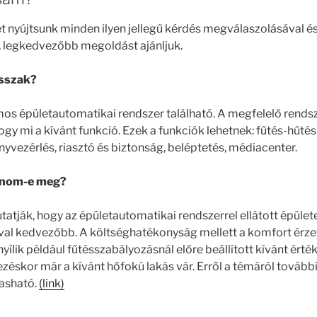
t nyújtsunk minden ilyen jellegű kérdés megválaszolásával é
, legkedvezőbb megoldást ajánljuk.
asszak?
mos épületautomatikai rendszer található. A megfelelő rends
gy mi a kívánt funkció. Ezek a funkciók lehetnek: fűtés-hűtés
nyvezérlés, riasztó és biztonság, beléptetés, médiacenter.
ánom-e meg?
tatják, hogy az épületautomatikai rendszerrel ellátott épüle
val kedvezőbb. A költséghatékonyság mellett a komfort érzet
ílik például fűtésszabályozásnál előre beállított kívánt ér
kezéskor már a kívánt hőfokú lakás vár. Erről a témáról tovább
asható.
(link)