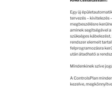
Kivel csináltassam?
Egy új épületautomati
tervezés – kivitelezés
megbeszélésre kerülnek
aminek segítségével a k
szükséges kábelezést, 
rendszer elemeit tarta
felprogramozásra kerü
után átadható a rendsz
Mindenkinek szíve joga
A ControlsPlan minden 
kezelve, megkönnyítve