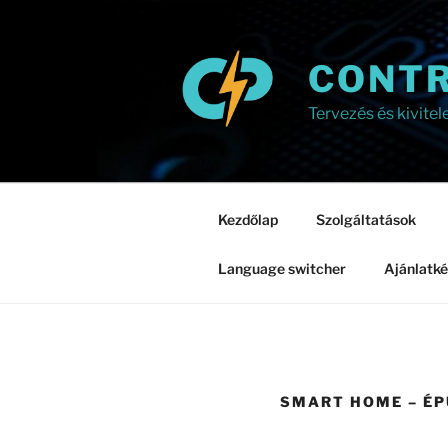
Tartalomhoz
CONTR
Tervezés és kivitel
Kezdőlap
Szolgáltatások
Language switcher
Ajánlatké
SMART HOME – É