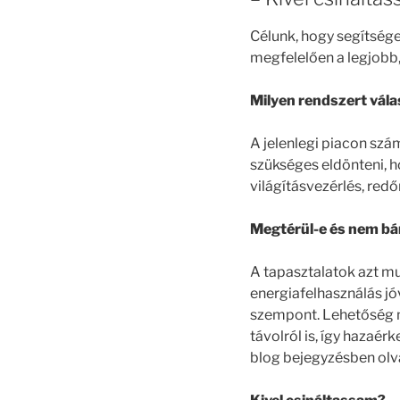
Célunk, hogy segítsége
megfelelően a legjobb
Milyen rendszert vál
A jelenlegi piacon szá
szükséges eldönteni, ho
világításvezérlés, redő
Megtérül-e és nem b
A tapasztalatok azt mu
energiafelhasználás jó
szempont. Lehetőség ny
távolról is, így hazaér
blog bejegyzésben olv