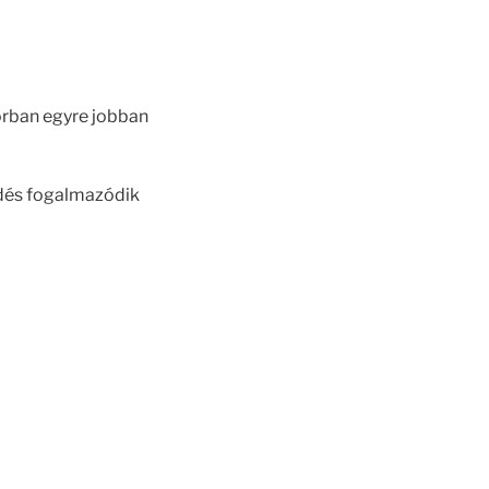
korban egyre jobban
rdés fogalmazódik