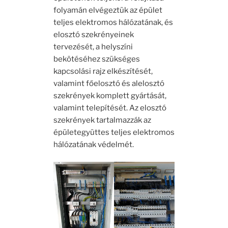
folyamán elvégeztük az épület
teljes elektromos hálózatának, és
elosztó szekrényeinek
tervezését, a helyszíni
bekötéséhez szükséges
kapcsolási rajz elkészítését,
valamint főelosztó és alelosztó
szekrények komplett gyártását,
valamint telepítését. Az elosztó
szekrények tartalmazzák az
épületegyüttes teljes elektromos
hálózatának védelmét.