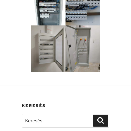
KERESÉS
Keresés
Keresés
a