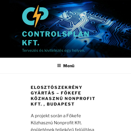
Tartalomhoz
CONTROLSPLAN
KFT.
Tervezés és kivitelezés egy helyen.
Menü
ELOSZTÓSZEKRÉNY
GYÁRTÁS – FŐKEFE
KÖZHASZNÚ NONPROFIT
KFT. , BUDAPEST
A projekt során a Főkefe
Közhasznú Nonprofit Kft.
épületének teljekörű felújítása