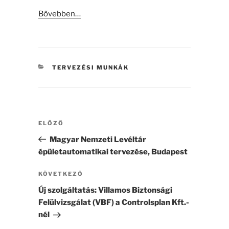
Bővebben…
KATEGÓRIÁK
TERVEZÉSI MUNKÁK
Bejegyzés
Korábbi
ELŐZŐ
navigáció
bejegyzés
Magyar Nemzeti Levéltár
épületautomatikai tervezése, Budapest
Következő
KÖVETKEZŐ
bejegyzés
Új szolgáltatás: Villamos Biztonsági
Felülvizsgálat (VBF) a Controlsplan Kft.-
nél