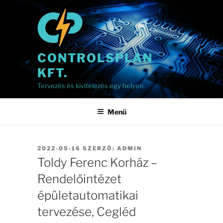
Tartalomhoz
CONTROLSPLAN
KFT.
Tervezés és kivitelezés egy helyen.
Menü
BEKÜLDVE:
2022-05-16
SZERZŐ:
ADMIN
Toldy Ferenc Korház –
Rendelőintézet
épületautomatikai
tervezése, Cegléd