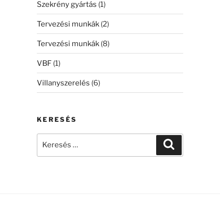
Szekrény gyártás
(1)
Tervezési munkák
(2)
Tervezési munkák
(8)
VBF
(1)
Villanyszerelés
(6)
KERESÉS
Keresés
Keresés
a
következő
kifejezésre: