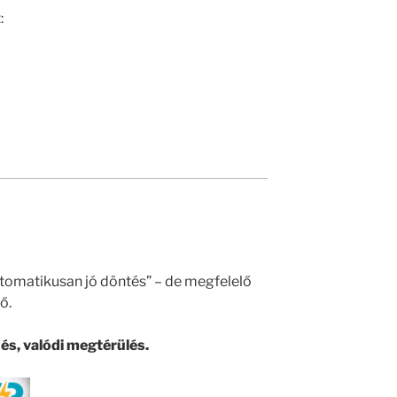
:
omatikusan jó döntés” – de megfelelő
ő.
és, valódi megtérülés.