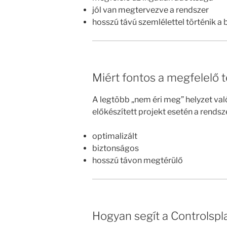
jól van megtervezve a rendszer
hosszú távú szemlélettel történik a
Miért fontos a megfelelő 
A legtöbb „nem éri meg” helyzet val
előkészített projekt esetén a rendsz
optimalizált
biztonságos
hosszú távon megtérülő
Hogyan segít a Controlspla