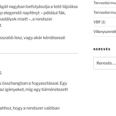
Tervezési m
át nagyban befolyásolja a tető tájolása
Tervezési m
ap elegendő napfényt – például fák,
dályok miatt –, a rendszer
VBF
(1)
.
Villanyszerel
hosszabb lesz, vagy akár kérdésessé
KERESÉS
Keresés
a
következő
s
kifejezésre:
s összhangban a fogyasztással. Egy
az igényeket, míg egy túlméretezett
ahhoz, hogy a rendszer valóban