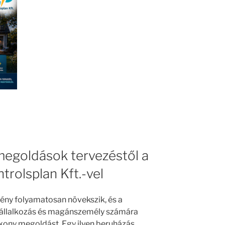
egoldások tervezéstől a
trolsplan Kft.-vel
gény folyamatosan növekszik, és a
vállalkozás és magánszemély számára
ékony megoldást. Egy ilyen beruházás