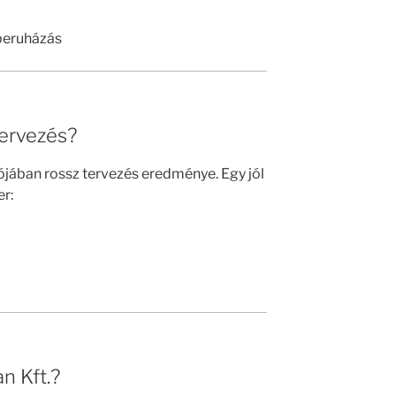
 beruházás
tervezés?
ójában rossz tervezés eredménye. Egy jól
er:
n Kft.?