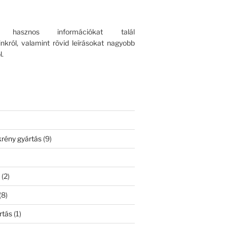
n hasznos információkat talál
inkról, valamint rövid leírásokat nagyobb
l.
rény gyártás
(9)
s
(2)
(8)
rtás
(1)