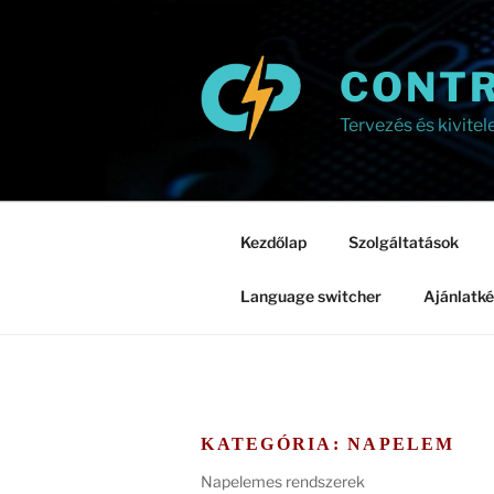
Tartalomhoz
CONTR
Tervezés és kivitel
Kezdőlap
Szolgáltatások
Language switcher
Ajánlatké
KATEGÓRIA:
NAPELEM
Napelemes rendszerek