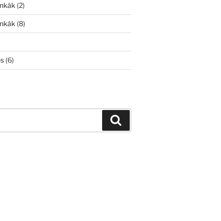
unkák
(2)
unkák
(8)
és
(6)
Keresés