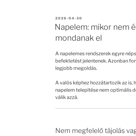
BEKÜLDVE:
2026-04-30
Napelem: mikor nem é
mondanak el
A napelemes rendszerek egyre néps
befektetést jelentenek. Azonban fo
legjobb megoldás.
A valós képhez hozzátartozik az is,
napelem telepítése nem optimális d
válik azzá.
Nem megfelelő tájolás va