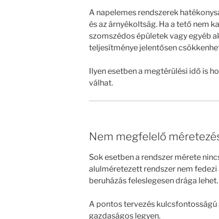
A napelemes rendszerek hatékonyság
és az árnyékoltság. Ha a tető nem k
szomszédos épületek vagy egyéb aka
teljesítménye jelentősen csökkenhet
Ilyen esetben a megtérülési idő is 
válhat.
Nem megfelelő méretezé
Sok esetben a rendszer mérete ninc
alulméretezett rendszer nem fedezi 
beruházás feleslegesen drága lehet.
A pontos tervezés kulcsfontosságú 
gazdaságos legyen.