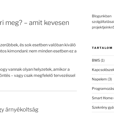
Blogunkba
ri meg? – amit kevesen
szolgáltatása
projektjeinkrő
zerűbbek, és sok esetben valóban kiváló
TARTALOM
ntos kimondani: nem minden esetben ez a
BMS
(1)
 hogy vannak olyan helyzetek, amikor a
Kapcsolószek
öntés – vagy csak megfelelő tervezéssel
Napelem
(3)
Programozá
Smart Home
Szekrény gyá
gy árnyékoltság