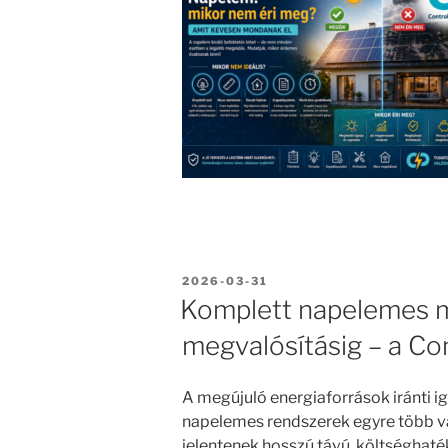
BEKÜLDVE:
2026-03-31
Komplett napelemes m
megvalósításig – a Con
A megújuló energiaforrások iránti i
napelemes rendszerek egyre több 
jelentenek hosszú távú, költséghat