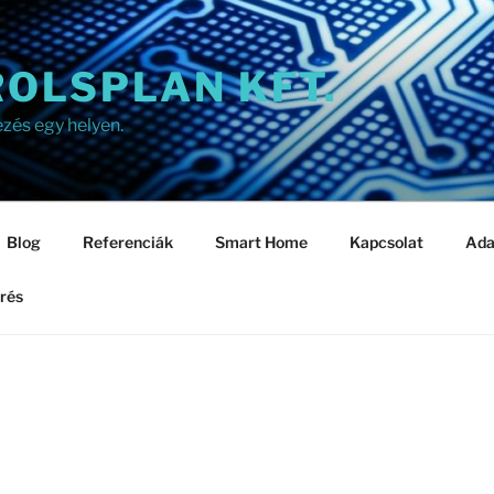
OLSPLAN KFT.
ezés egy helyen.
Blog
Referenciák
Smart Home
Kapcsolat
Ada
rés