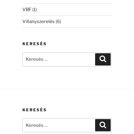
VBF
(1)
Villanyszerelés
(6)
KERESÉS
Keresés
Keresés
a
következő
kifejezésre:
KERESÉS
Keresés
Keresés
a