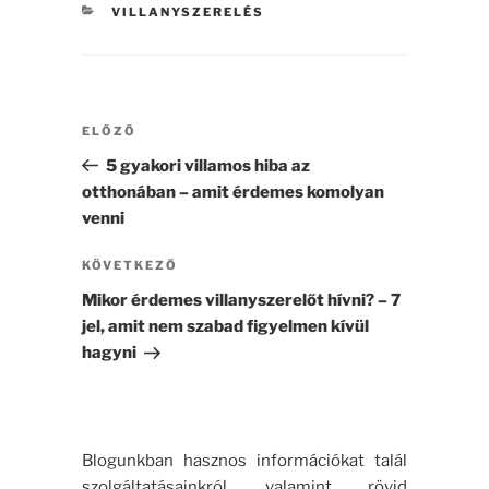
KATEGÓRIÁK
VILLANYSZERELÉS
Bejegyzés
Korábbi
ELŐZŐ
navigáció
bejegyzés
5 gyakori villamos hiba az
otthonában – amit érdemes komolyan
venni
Következő
KÖVETKEZŐ
bejegyzés
Mikor érdemes villanyszerelőt hívni? – 7
jel, amit nem szabad figyelmen kívül
hagyni
Blogunkban hasznos információkat talál
szolgáltatásainkról, valamint rövid