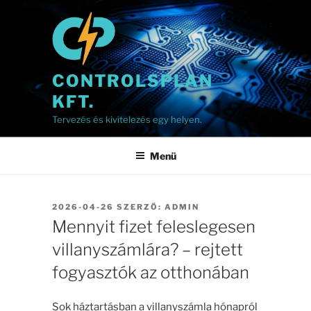
Tartalomhoz
CONTROLSPLAN
KFT.
Tervezés és kivitelezés egy helyen.
Menü
BEKÜLDVE:
2026-04-26
SZERZŐ:
ADMIN
Mennyit fizet feleslegesen
villanyszámlára? – rejtett
fogyasztók az otthonában
Sok háztartásban a villanyszámla hónapról