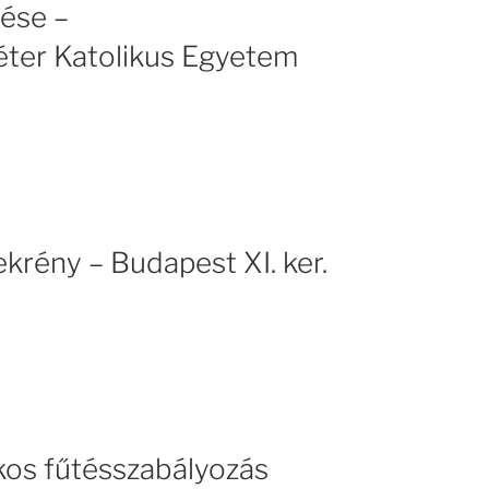
tése –
éter Katolikus Egyetem
krény – Budapest XI. ker.
os fűtésszabályozás