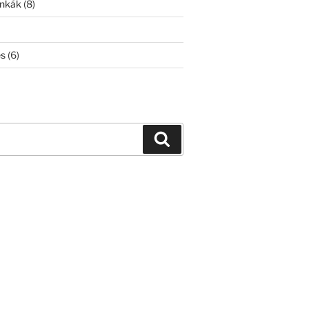
unkák
(8)
és
(6)
Keresés