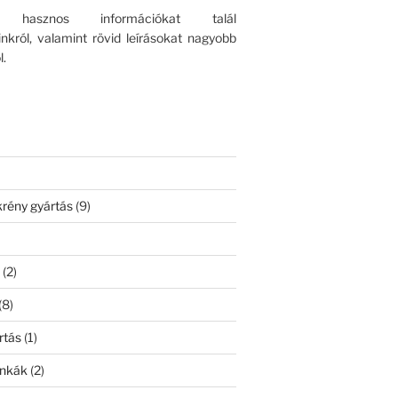
n hasznos információkat talál
inkról, valamint rövid leírásokat nagyobb
l.
rény gyártás
(9)
s
(2)
(8)
rtás
(1)
unkák
(2)