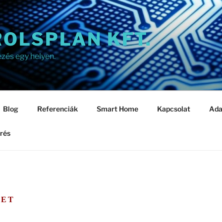
OLSPLAN KFT.
ezés egy helyen.
Blog
Referenciák
Smart Home
Kapcsolat
Ada
rés
LET