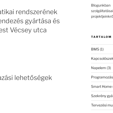
Blogunkba
tikai rendszerének
szolgáltatása
projektjeinkrő
endezés gyártása és
st Vécsey utca
TARTALOM
BMS
(1)
Kapcsolószek
Napelem
(3)
zási lehetőségek
Programozá
Smart Home
Szekrény gyá
Tervezési m