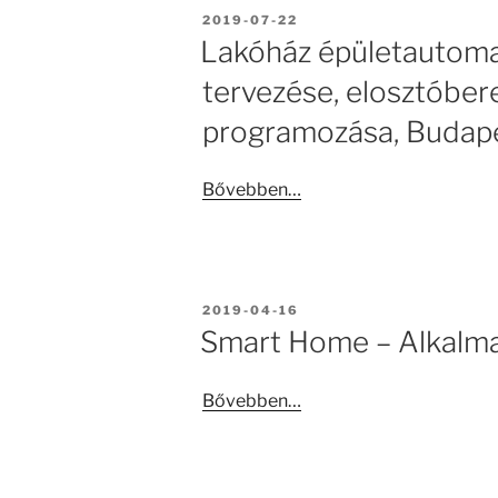
BEKÜLDVE:
2019-07-22
Lakóház épületautoma
tervezése, elosztóber
programozása, Budape
Bővebben…
BEKÜLDVE:
2019-04-16
Smart Home – Alkalma
Bővebben…