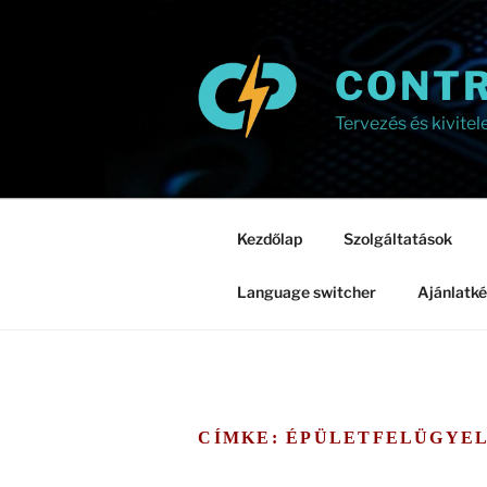
Tartalomhoz
CONTR
Tervezés és kivitel
Kezdőlap
Szolgáltatások
Language switcher
Ajánlatké
CÍMKE:
ÉPÜLETFELÜGYE