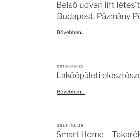
Belső udvari lift létesí
Budapest, Pázmány P
Bővebben…
BEKÜLDVE:
2018-08-21
Lakóépületi elosztósze
Bővebben…
BEKÜLDVE:
2018-03-28
Smart Home – Takarék