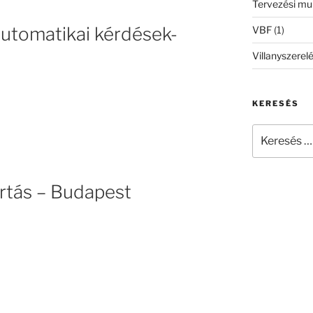
Tervezési m
utomatikai kérdések-
VBF
(1)
Villanyszerel
KERESÉS
Keresés
a
következő
kifejezésre:
rtás – Budapest