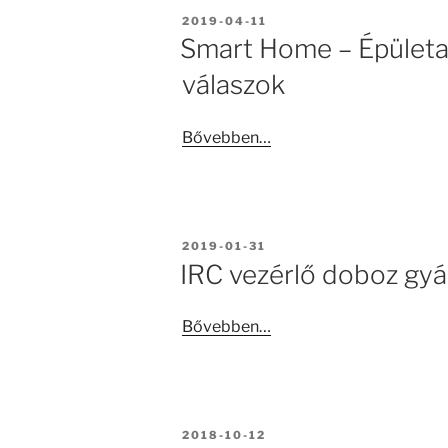
BEKÜLDVE:
2019-04-11
Smart Home – Épületa
válaszok
Bővebben…
BEKÜLDVE:
2019-01-31
IRC vezérlő doboz gyá
Bővebben…
BEKÜLDVE:
2018-10-12